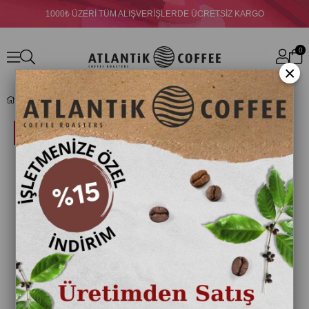
1000₺ ÜZERİ TÜM ALIŞVERİŞLERDE ÜCRETSİZ KARGO
0
×
Fo Karamel Şurup 700 ml