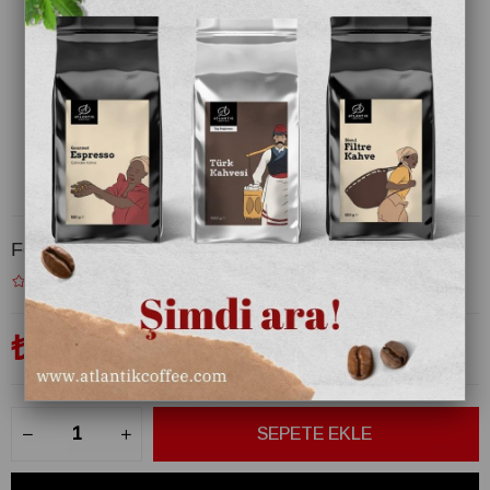
Fo Karamel Şurup 700 ml
₺450,00
(KDV Dahil)