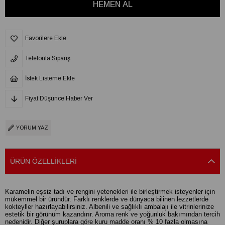
Favorilere Ekle
Telefonla Sipariş
İstek Listeme Ekle
Fiyat Düşünce Haber Ver
YORUM YAZ
ÜRÜN ÖZELLIKLERI
Karamelin eşsiz tadı ve rengini yetenekleri ile birleştirmek isteyenler için
mükemmel bir üründür. Farklı renklerde ve dünyaca bilinen lezzetlerde
kokteyller hazırlayabilirsiniz. Albenili ve sağlıklı ambalajı ile vitrinlerinize
estetik bir görünüm kazandırır. Aroma renk ve yoğunluk bakımından tercih
nedenidir. Diğer şuruplara göre kuru madde oranı % 10 fazla olmasına