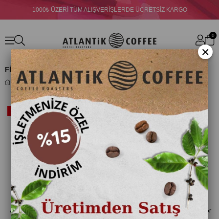
1000₺ ÜZERİ TÜM ALIŞVERİŞLERDE ÜCRETSİZ KARGO
0
×
FİLTRE KAHVE
FİLTRE KAHVE
Ücretsiz
Ücretsiz
%12
%19
Kargo
Kargo
İndirim
İndirim
%12İndirim
%19İndirim
Atlantik Filtre Kahve Blend 100O
Atlantik Filtre Kahve Plus 1000 Gr