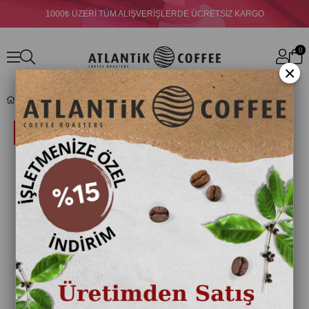
1000₺ ÜZERİ TÜM ALIŞVERİŞLERDE ÜCRETSİZ KARGO
0
×
Fo Çilek Püre 1000 gr