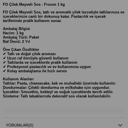
FO Çilek Meyveli Sos - Frozen 1 kg
FO Çilek Meyveli Sos, tatlı ve aromatik çilek lezzetiyle tatlılarınıza ve
içeceklerinize canlı bir dokunuş katar. Pastacılık ve içecek
tariflerinde pratik kullanım sunar.
Ambalaj Bilgisi
Hacim: 1 kg
Ambalaj Türü: Paket
Raf Ömrü: 2 Yıl
Öne Çıkan Özellikler
✔ Tatlı ve doğal çilek aroması
✔ Uzun raf ömrüyle güvenli kullanım
✔ Tatlılarda ve içeceklerde pratik kullanım
✔ Profesyonel pastacılık ve ev kullanımına uygun
✔ Kolay ambalajlama ile hızlı servis
Kullanım Alanları
Tatlılar: Pasta, cheesecake, kek ve muhallebi üzerinde kullanılır.
Dondurmalar: Çilekli dondurma ve milkshake için uygundur.
İçecekler: Smoothie, kokteyl ve soğuk içeceklerde tercih edilir.
Süsleme: Tatlı tabaklarında dekoratif sos olarak kullanılabilir.
YORUMLAR
(0)