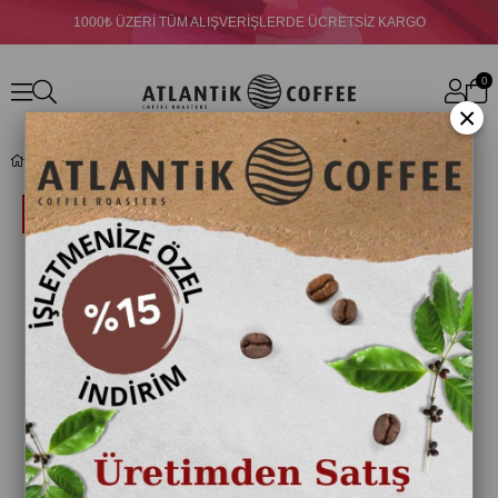
1000₺ ÜZERİ TÜM ALIŞVERİŞLERDE ÜCRETSİZ KARGO
0
×
Fo Ananas Püre 1000 gr