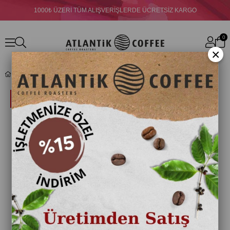
1000₺ ÜZERİ TÜM ALIŞVERİŞLERDE ÜCRETSİZ KARGO
0
×
Atlantik Ada Çayı 125 gr