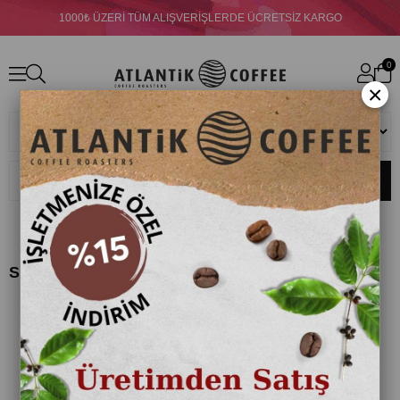
1000₺ ÜZERİ TÜM ALIŞVERİŞLERDE ÜCRETSİZ KARGO
0
×
Ara
Size En Yakın Mağazalarımız